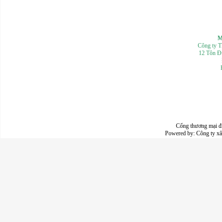
Mọi th
Công ty 
12 Tôn Đ
Cổng thương mại đ
Powered by:
Công ty x