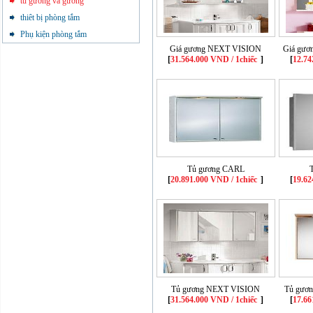
tủ gương và gương
thiêt bị phòng tắm
Phụ kiện phòng tắm
Giá gương NEXT VISION
Giá gư
[
31.564.000 VND / 1chiếc
]
[
12.74
Tủ gương CARL
[
20.891.000 VND / 1chiếc
]
[
19.62
Tủ gương NEXT VISION
Tủ gươ
[
31.564.000 VND / 1chiếc
]
[
17.66