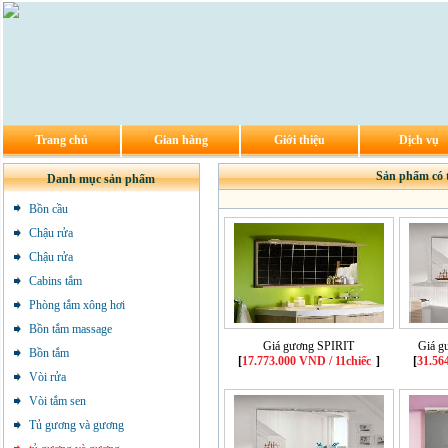
Trang chủ
Gian hàng
Giới thiệu
Dịch vụ
Sản phẩm có 
Danh mục sản phẩm
Bồn cầu
Chậu rửa
Chậu rửa
Cabins tắm
Phòng tắm xông hơi
Bồn tắm massage
Giá gương SPIRIT
Giá 
Bồn tắm
[
17.773.000 VND / 11chiếc
]
[
31.56
Vòi rửa
Vòi tắm sen
Tủ gương và gương