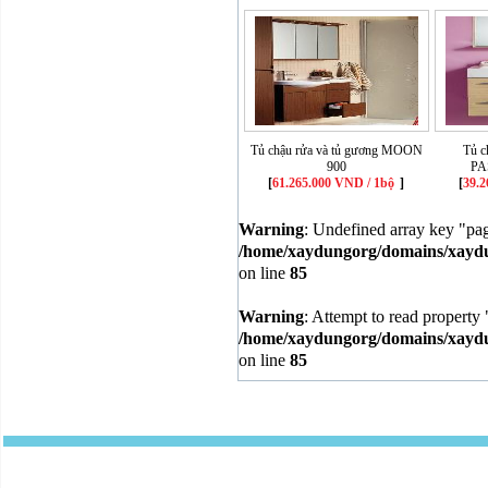
Tủ chậu rửa và tủ gương MOON
Tủ c
900
PA
[
61.265.000 VND / 1bộ
]
[
39.2
Warning
: Undefined array key "pa
/home/xaydungorg/domains/xaydun
on line
85
Warning
: Attempt to read property 
/home/xaydungorg/domains/xaydun
on line
85