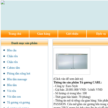
Trang chủ
Gian hàng
Giới thiệu
Dịch vụ
Danh mục sản phẩm
Bồn cầu
Chậu rửa
Chậu rửa
Cabins tắm
Phòng tắm xông hơi
(Click vào để xem ảnh to)
Bồn tắm massage
Thông tin sản phẩm Tủ gương CARL:
Bồn tắm
- Công ty: Euro Style
- Giá bán: 20.891.000 VNĐ / 1chiếc VNĐ
Vòi rửa
- Số lượng có trong kho: 100
Vòi tắm sen
- Thời gian bảo hành: 70 (tháng)
- Thông tin mô tả riêng của gian hàng: Sản p
Tủ gương và gương
PASSION. Cửa mở gồm các gương bên trong và 
quang 230 V mang lại ánh sáng ấm áp và dễ ch