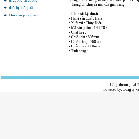
tủ gương và gương
- Thông tin khuyến mại của gian hàng:
thiêt bị phòng tắm
Thông số kỹ thuật:
Phụ kiện phòng tắm
• Hãng sản xuất : Hafa
• Xuất xứ : Thụy Điển
• Mã sản phẩm : 1299700
• Chất liệu :
• Chiều dài : 605mm
• Chiều rộng : 260mm
• Chiều cao : 660mm
• Tính năng :
Cổng thương mại đ
Powered by:
Công ty x