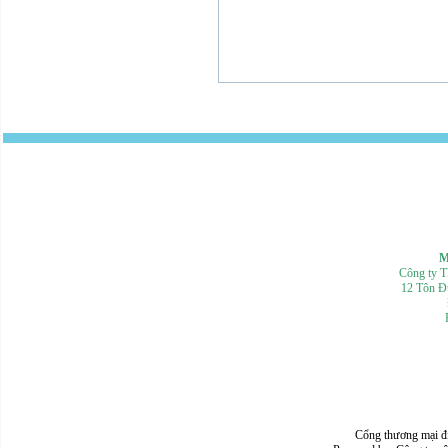
Mọi th
Công ty 
12 Tôn Đ
Cổng thương mại đ