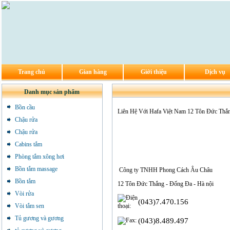
Trang chủ
Gian hàng
Giới thiệu
Dịch vụ
Danh mục sản phẩm
Bồn cầu
Liên Hệ Với Hafa Việt Nam
12 Tôn Đức Thắn
Chậu rửa
Chậu rửa
Cabins tắm
Phòng tắm xông hơi
Bồn tắm massage
Công ty TNHH Phong Cách Âu Châu
Bồn tắm
12 Tôn Đức Thắng - Đống Đa - Hà nội
Vòi rửa
(043)7.470.156
Vòi tắm sen
Tủ gương và gương
(043)8.489.497­