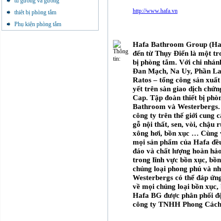
tủ gương và gương
http://www.hafa.vn
thiêt bị phòng tắm
Phụ kiện phòng tắm
Hafa Bathroom Group (Haf
đến từ Thụy Điển là một tr
bị phòng tắm. Với chi nhá
Đan Mạch, Na Uy, Phần La
Ratos – tổng công sản xuất
yết trên sàn giao dịch c
Cap. Tập đoàn thiết bị phò
Bathroom và Westerbergs. 
công ty trên thế giới cung 
gỗ nội thất, sen, vòi, chậu 
xông hơi, bồn xục … Cùng v
mọi sản phẩm của Hafa đều 
đáo và chất lượng hoàn hảo
trong lĩnh vực bồn xục, bồ
chủng loại phong phú và nh
Westerbergs có thể đáp ứng
về mọi chủng loại bồn xục
Hafa BG được phân phối độ
công ty TNHH Phong Cách 