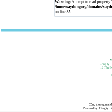
Warning
: Attempt to read property 
/home/xaydungorg/domains/xaydun
on line
85
Mọi th
Công ty 
12 Tôn Đ
Cổng thương mại đ
Powered by:
Công ty x