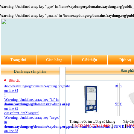
Warning
: Undefined array key "type" in
/home/xaydungorg/domains/xaydung.org/publi
Warning
: Undefined array key "params" in
/home/xaydungorg/domains/xaydung.org/pub
Trang chủ
Gian hàng
Giới thiệu
Dịch vụ
Sản phẩ
Danh mục sản phẩm
Bồn cầu
/home/xaydungorg/domains/xaydung.org/public_html/libraries/cache/tpl/9f7f11836f72bc0
on line
34
"
Warning
: Undefined array key "id" in
/home/xaydungorg/domains/xaydung.org/public_html/libraries/cache/tpl/9f7f11836f
on line
35
class='text_dm2' target='
Warning
: Undefined array key "target"
Thùng nước âm tường có khung
Nắp đậ
in
[
10.032.000 VND / 1chiếc
]
[
2.53
/home/xaydungorg/domains/xaydung.org/public_html/libraries/cache/tpl/9f7f11836f
on line
35