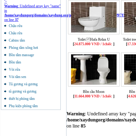
'>
Warning
: Undefined array key "name"
in
/home/xaydungorg/domains/xaydung.org/public_html/libraries/cache/tpl/9f7f11836f
on line
37
Chậu rửa
Chậu rửa
Toilet Hafa Relax U
Toilet t
Cabins tắm
[
24.875.000 VND / 1chiếc
]
[
17.33
Phòng tắm xông hơi
Bồn tắm massage
Bồn tắm
Vòi rửa
Vòi tắm sen
Tủ gương và gương
tủ gương và gương
Bồn cầu Moon
Bồn 
[
11.664.000 VND / 1chiếc
]
[
4.62
thiêt bị phòng tắm
Phụ kiện phòng tắm
Warning
: Undefined array key "pa
/home/xaydungorg/domains/xaydun
on line
85