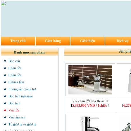
Trang chủ
Gian hàng
Giới thiệu
Dịch vụ
Sản phẩ
Danh mục sản phẩm
Bồn cầu
Chậu rửa
Chậu rửa
Cabins tắm
Phòng tắm xông hơi
Bồn tắm massage
Vòi chậu Hafa Relax U
Bồn tắm
[
5.373.000 VND / 1chiếc
]
[
6.27
Vòi rửa
Vòi tắm sen
Tủ gương và gương