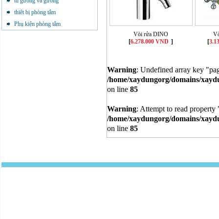
tủ gương và gương
thiêt bị phòng tắm
Phụ kiện phòng tắm
Vòi rửa DINO
V
[
6.278.000 VND
]
[
3.1
Warning
: Undefined array key "pa
/home/xaydungorg/domains/xaydun
on line
85
Warning
: Attempt to read property 
/home/xaydungorg/domains/xaydun
on line
85