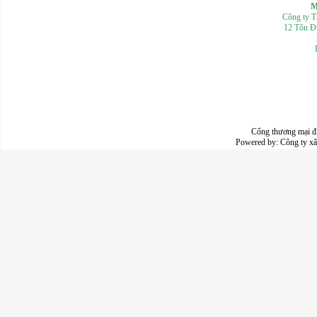
Mọi th
Công ty 
12 Tôn Đ
Cổng thương mại đ
Powered by:
Công ty x