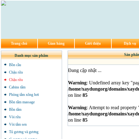
Trang chủ
Gian hàng
Giới thiệu
Dịch vụ
Sản phẩm
Danh mục sản phẩm
Bồn cầu
Đang cập nhật ...
Chậu rửa
Chậu rửa
Warning
: Undefined array key "pa
Cabins tắm
/home/xaydungorg/domains/xaydun
on line
85
Phòng tắm xông hơi
Bồn tắm massage
Warning
: Attempt to read property 
Bồn tắm
/home/xaydungorg/domains/xaydun
Vòi rửa
on line
85
Vòi tắm sen
Tủ gương và gương