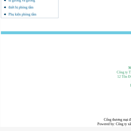
tủ gương và gương
thiêt bị phòng tắm
Phụ kiện phòng tắm
Mọi th
Công ty 
12 Tôn Đ
Cổng thương mại đ
Powered by:
Công ty x