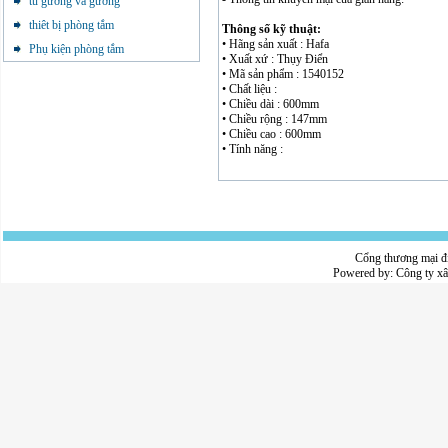
tủ gương và gương
thiêt bị phòng tắm
Thông số kỹ thuật:
• Hãng sản xuất : Hafa
Phụ kiện phòng tắm
• Xuất xứ : Thụy Điển
• Mã sản phẩm : 1540152
• Chất liệu :
• Chiều dài : 600mm
• Chiều rộng : 147mm
• Chiều cao : 600mm
• Tính năng :
Cổng thương mại đ
Powered by:
Công ty x