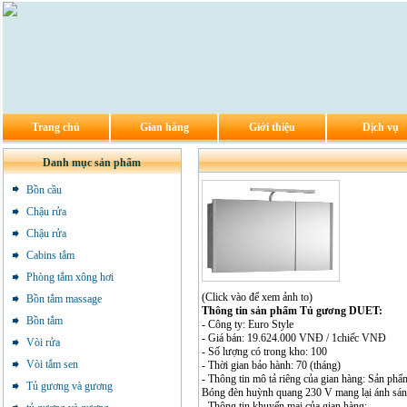
Trang chủ
Gian hàng
Giới thiệu
Dịch vụ
Danh mục sản phẩm
Bồn cầu
Chậu rửa
Chậu rửa
Cabins tắm
Phòng tắm xông hơi
(Click vào để xem ảnh to)
Bồn tắm massage
Thông tin sản phẩm Tủ gương DUET:
Bồn tắm
- Công ty: Euro Style
- Giá bán: 19.624.000 VNĐ / 1chiếc VNĐ
Vòi rửa
- Số lượng có trong kho: 100
Vòi tắm sen
- Thời gian bảo hành: 70 (tháng)
- Thông tin mô tả riêng của gian hàng: Sản p
Tủ gương và gương
Bóng đèn huỳnh quang 230 V mang lại ánh sáng
- Thông tin khuyến mại của gian hàng: