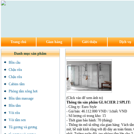
Trang chủ
Gian hàng
Giới thiệu
Dịch vụ
Danh mục sản phẩm
Bồn cầu
Chậu rửa
Chậu rửa
Cabins tắm
Phòng tắm xông hơi
(Click vào để xem ảnh to)
Bồn tắm massage
Thông tin sản phẩm GLACIER 2 SPLIT:
Bồn tắm
- Công ty: Euro Style
- Giá bán: 46.112.000 VNĐ / 1chiếc VNĐ
Vòi rửa
- Số lượng có trong kho: 15
Vòi tắm sen
- Thời gian bảo hành: 70 (tháng)
- Thông tin mô tả riêng của gian hàng: Vách 
Tủ gương và gương
mờ, bề mặt kính rộng với độ dày an toàn 6mm. 
phải. Tường ngăn đôi, tạo phòng tắm lớn cho 2