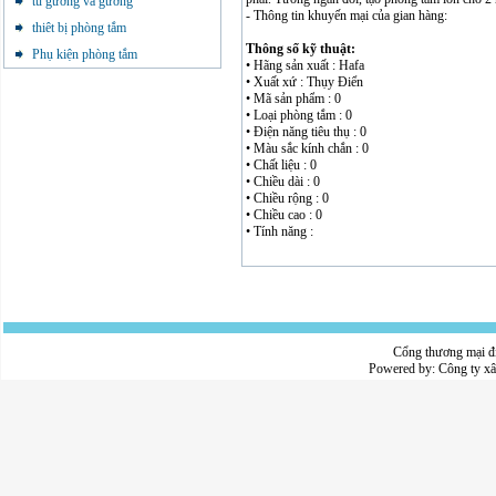
tủ gương và gương
- Thông tin khuyến mại của gian hàng:
thiêt bị phòng tắm
Thông số kỹ thuật:
Phụ kiện phòng tắm
• Hãng sản xuất : Hafa
• Xuất xứ : Thụy Điển
• Mã sản phẩm : 0
• Loại phòng tắm : 0
• Điện năng tiêu thụ : 0
• Màu sắc kính chắn : 0
• Chất liệu : 0
• Chiều dài : 0
• Chiều rộng : 0
• Chiều cao : 0
• Tính năng :
Cổng thương mại đ
Powered by:
Công ty x