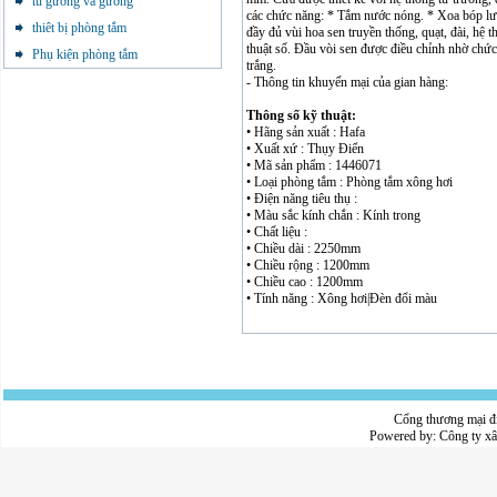
tủ gương và gương
các chức năng: * Tắm nước nóng. * Xoa bóp lư
thiêt bị phòng tắm
đầy đủ vùi hoa sen truyền thống, quạt, đài, hệ
thuật số. Đầu vòi sen được điều chỉnh nhờ chứ
Phụ kiện phòng tắm
trắng.
- Thông tin khuyến mại của gian hàng:
Thông số kỹ thuật:
• Hãng sản xuất : Hafa
• Xuất xứ : Thụy Điển
• Mã sản phẩm : 1446071
• Loại phòng tắm : Phòng tắm xông hơi
• Điện năng tiêu thụ :
• Màu sắc kính chắn : Kính trong
• Chất liệu :
• Chiều dài : 2250mm
• Chiều rộng : 1200mm
• Chiều cao : 1200mm
• Tính năng : Xông hơi|Đèn đổi màu
Cổng thương mại đ
Powered by:
Công ty x