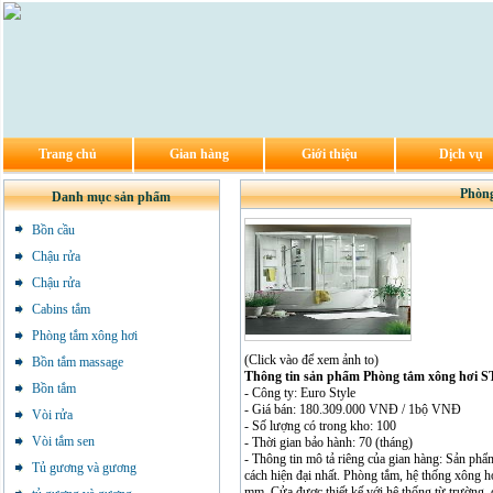
Trang chủ
Gian hàng
Giới thiệu
Dịch vụ
Phòn
Danh mục sản phẩm
Bồn cầu
Chậu rửa
Chậu rửa
Cabins tắm
Phòng tắm xông hơi
(Click vào để xem ảnh to)
Bồn tắm massage
Thông tin sản phẩm Phòng tắm xông hơi 
Bồn tắm
- Công ty: Euro Style
- Giá bán: 180.309.000 VNĐ / 1bộ VNĐ
Vòi rửa
- Số lượng có trong kho: 100
Vòi tắm sen
- Thời gian bảo hành: 70 (tháng)
- Thông tin mô tả riêng của gian hàng: Sản p
Tủ gương và gương
cách hiện đại nhất. Phòng tắm, hệ thống xông hơ
mm. Cửa được thiết kế với hệ thống từ trường, 