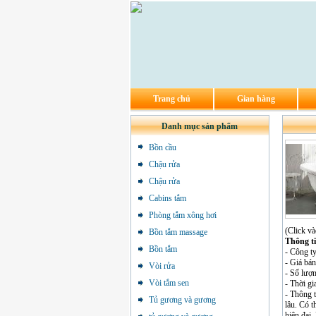
Trang chủ
Gian hàng
Danh mục sản phẩm
Bồn cầu
Chậu rửa
Chậu rửa
Cabins tắm
Phòng tắm xông hơi
(Click và
Bồn tắm massage
Thông t
Bồn tắm
- Công ty
- Giá bá
Vòi rửa
- Số lượ
Vòi tắm sen
- Thời gi
- Thông 
Tủ gương và gương
lâu. Có t
hiện đại.