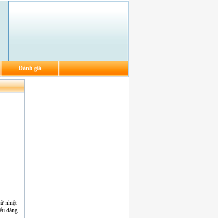
Đánh giá
ữ nhiệt
iểu dáng