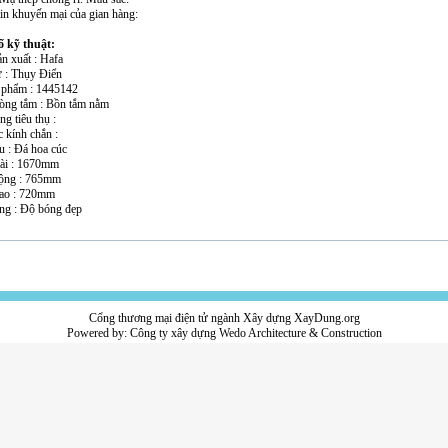
tin khuyến mại của gian hàng:
 kỹ thuật:
n xuất : Hafa
ứ : Thụy Điển
 phẩm : 1445142
hòng tắm : Bồn tắm nằm
ng tiêu thụ :
 kính chắn :
ệu : Đá hoa cúc
dài : 1670mm
rộng : 765mm
cao : 720mm
ăng : Độ bóng đẹp
Cổng thương mại điện tử ngành Xây dựng XayDung.org
Powered by:
Công ty xây dựng
Wedo Architecture & Construction