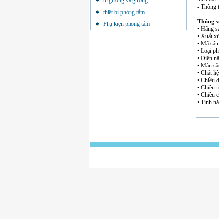
tủ gương và gương
- Thông 
thiêt bị phòng tắm
Thông số
Phụ kiện phòng tắm
• Hãng sả
• Xuất x
• Mã sản
• Loại p
• Điện nă
• Màu sắc
• Chất li
• Chiều 
• Chiều 
• Chiều 
• Tính n