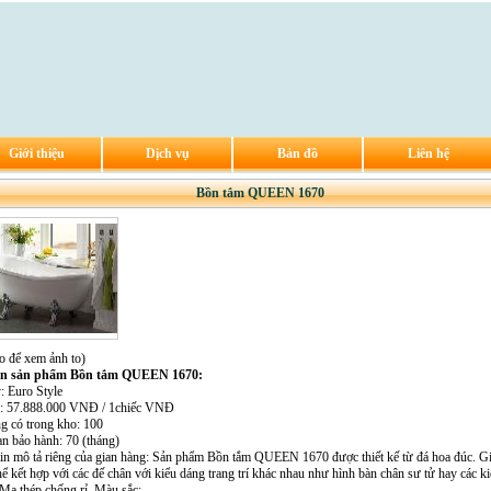
Giới thiệu
Dịch vụ
Bản đồ
Liên hệ
Bồn tắm QUEEN 1670
o để xem ảnh to)
in sản phẩm Bồn tắm QUEEN 1670:
: Euro Style
n: 57.888.000 VNĐ / 1chiếc VNĐ
ng có trong kho: 100
an bảo hành: 70 (tháng)
tin mô tả riêng của gian hàng: Sản phẩm Bồn tắm QUEEN 1670 được thiết kế từ đá hoa đúc. Gi
hể kết hợp với các đế chân với kiểu dáng trang trí khác nhau như hình bàn chân sư tử hay các k
 Mạ thép chống rỉ. Màu sắc: